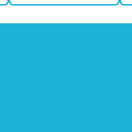
truir un ecosistema que genere bienestar y
res, clientes, socios estratégicos, accionistas
r en conjunto para actuar con las necesidades
o planeta, creando con esto un impacto