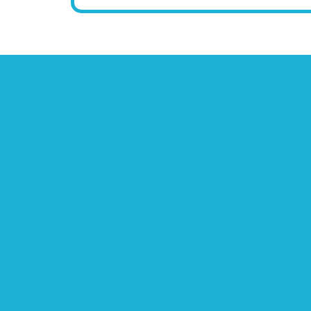
Be Kind
Estamos comprometidos, en cons
trascendencia para los colaborado
y sociedad.
Por esta razón buscamos trabaja
sociales y ambientales de nuestr
positivo.