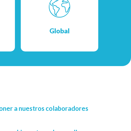
cpios
mo
Contamos con presencia y oficinas en más
de 6 regiones del mundo.
Global
poner a nuestros colaboradores