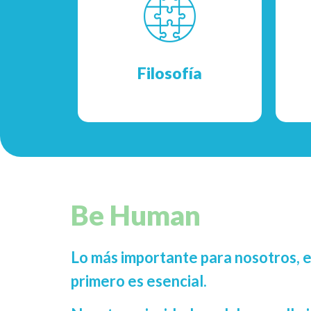
Creemos debe existir un balance y
Lid
que ese equilibrio y bienestar son
las mismas que generan resultados
Ver más...
Filosofía
Be Human
Lo más importante para nosotros, 
primero es esencial.